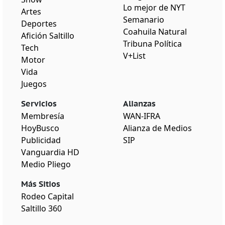
Lo mejor de NYT
Artes
Semanario
Deportes
Coahuila Natural
Afición Saltillo
Tribuna Política
Tech
V+List
Motor
Vida
Juegos
Servicios
Alianzas
Membresía
WAN-IFRA
HoyBusco
Alianza de Medios
Publicidad
SIP
Vanguardia HD
Medio Pliego
Más Sitios
Rodeo Capital
Saltillo 360