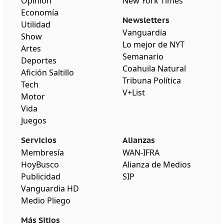
Opinión
New York Times
Economía
Newsletters
Utilidad
Vanguardia
Show
Lo mejor de NYT
Artes
Semanario
Deportes
Coahuila Natural
Afición Saltillo
Tribuna Política
Tech
V+List
Motor
Vida
Juegos
Servicios
Alianzas
Membresía
WAN-IFRA
HoyBusco
Alianza de Medios
Publicidad
SIP
Vanguardia HD
Medio Pliego
Más Sitios