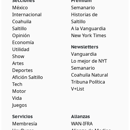
Secciones
Premium
México
Semanario
Internacional
Historias de
Coahuila
Saltillo
Saltillo
A la Vanguardia
Opinión
New York Times
Economía
Newsletters
Utilidad
Vanguardia
Show
Lo mejor de NYT
Artes
Semanario
Deportes
Coahuila Natural
Afición Saltillo
Tribuna Política
Tech
V+List
Motor
Vida
Juegos
Servicios
Alianzas
Membresía
WAN-IFRA