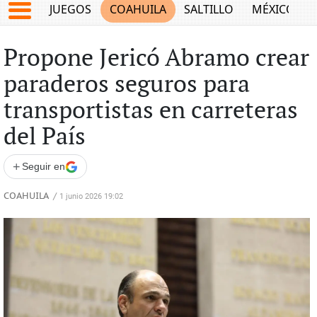
JUEGOS
COAHUILA
SALTILLO
MÉXICO
Propone Jericó Abramo crear
paraderos seguros para
transportistas en carreteras
del País
+
Seguir en
COAHUILA
/
1 junio 2026 19:02