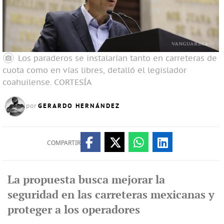
Los paraderos se instalarían tanto en carreteras de
cuota como en vías libres, detalló el legislador
coahuilense.
CORTESÍA
GERARDO HERNÁNDEZ
por
COMPARTIR
La propuesta busca mejorar la
seguridad en las carreteras mexicanas y
proteger a los operadores