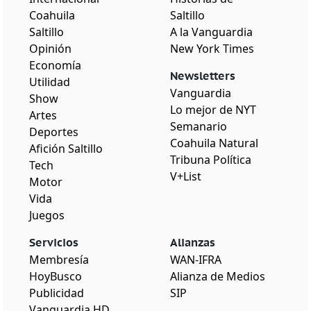
Coahuila
Saltillo
Saltillo
A la Vanguardia
Opinión
New York Times
Economía
Newsletters
Utilidad
Vanguardia
Show
Lo mejor de NYT
Artes
Semanario
Deportes
Coahuila Natural
Afición Saltillo
Tribuna Política
Tech
V+List
Motor
Vida
Juegos
Servicios
Alianzas
Membresía
WAN-IFRA
HoyBusco
Alianza de Medios
Publicidad
SIP
Vanguardia HD