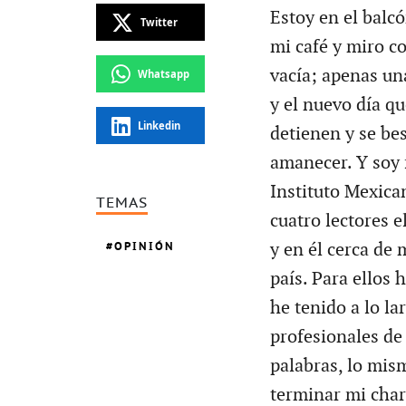
Estoy en el balc
Twitter
mi café y miro co
vacía; apenas un
Whatsapp
y el nuevo día qu
Linkedin
detienen y se be
amanecer. Y soy f
Instituto Mexica
TEMAS
cuatro lectores 
OPINIÓN
y en él cerca de 
país. Para ellos 
he tenido a lo la
profesionales de
palabras, lo mism
terminar mi char