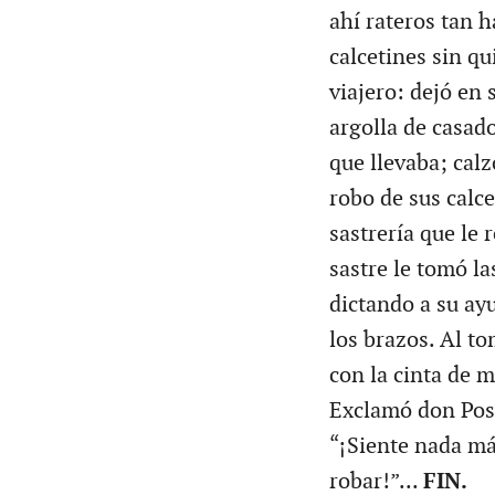
ahí rateros tan h
calcetines sin qu
viajero: dejó en s
argolla de casado
que llevaba; calz
robo de sus calce
sastrería que le 
sastre le tomó la
dictando a su ayu
los brazos. Al t
con la cinta de m
Exclamó don Pose
“¡Siente nada má
robar!”...
FIN.