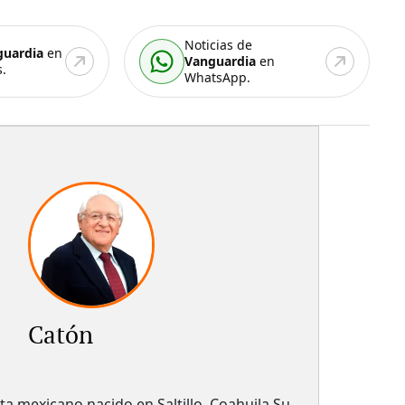
Noticias de
guardia
en
Vanguardia
en
.
WhatsApp.
Catón
sta mexicano nacido en Saltillo, Coahuila Su