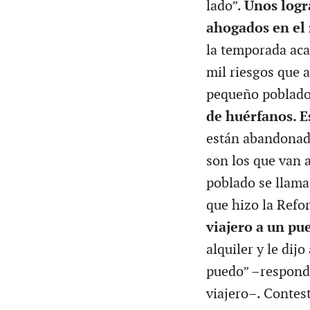
lado”.
Unos logr
ahogados en el r
la temporada acab
mil riesgos que 
pequeño poblado
de huérfanos. E
están abandonada
son los que van a
poblado se llama
que hizo la Refor
viajero a un pu
alquiler y le dij
puedo” –respondi
viajero–. Contest