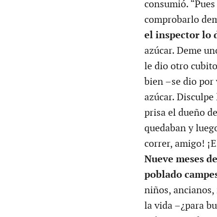
consumió. “Pues 
comprobarlo dem
el inspector lo 
azúcar. Deme uno
le dio otro cubit
bien –se dio por
azúcar. Disculpe 
prisa el dueño de
quedaban y luego,
correr, amigo! ¡E
Nueve meses de
poblado campe
niños, ancianos,
la vida –¿para b