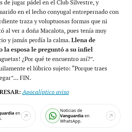
 de jugar pádel en el Club Silvestre, y
marido en el lecho conyugal entrepernado con
diente traza y voluptuosas formas que ni
tó al ver a doña Macalota, pues tenía muy
cio y jamás perdía la calma.
Llena de
o la esposa le preguntó a su infiel
nguetas! ¿Por qué te encuentro así?”.
ilamente el lúbrico sujeto: “Porque traes
legar”... FIN.
ERESAR:
Apocalíptico aviso
Noticias de
guardia
en
Vanguardia
en
.
WhatsApp.