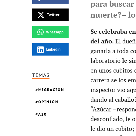
para buscar 
muerte?– los
Twitter
Se celebraba en
Whatsapp
del año.
El dueñ
Linkedin
ganarla a toda c
laboratorio
le s
en unos cubitos 
TEMAS
carrera se los e
inspector vio aqu
MIGRACIÓN
dando al caballo
OPINIÓN
“Azúcar –respondi
A20
desconfiado, le o
le dio un cubito; 