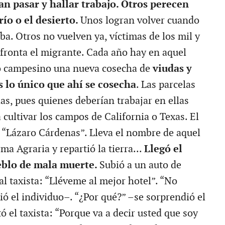
an pasar y hallar trabajo. Otros perecen
ío o el desierto.
Unos logran volver cuando
a. Otros no vuelven ya, víctimas de los mil y
afronta el migrante. Cada año hay en aquel
 campesino una nueva cosecha de
viudas y
s lo único que ahí se cosecha
. Las parcelas
s, pues quienes deberían trabajar en ellas
 cultivar los campos de California o Texas. El
 “Lázaro Cárdenas”. Lleva el nombre de aquel
ma Agraria y repartió la tierra...
Llegó el
eblo de mala muerte.
Subió a un auto de
o al taxista: “Lléveme al mejor hotel”. “No
ó el individuo–. “¿Por qué?” –se sorprendió el
ó el taxista: “Porque va a decir usted que soy