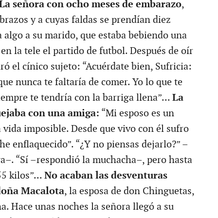
La señora con ocho meses de embarazo
,
brazos y a cuyas faldas se prendían diez
ía algo a su marido, que estaba bebiendo una
en la tele el partido de futbol. Después de oír
ró el cínico sujeto: “Acuérdate bien, Sufricia:
que nunca te faltaría de comer. Yo lo que te
empre te tendría con la barriga llena”...
La
ejaba con una amiga:
“Mi esposo es un
 vida imposible. Desde que vivo con él sufro
he enflaquecido”. “¿Y no piensas dejarlo?” –
a–. “Sí –respondió la muchacha–, pero hasta
5 kilos”...
No acaban las desventuras
doña Macalota
, la esposa de don Chinguetas,
. Hace unas noches la señora llegó a su