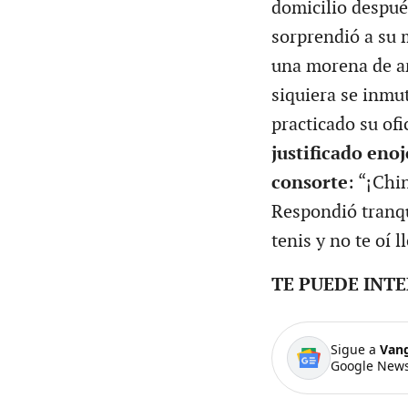
domicilio después
sorprendió a su 
una morena de ar
siquiera se inmu
practicado su ofi
justificado enoj
consorte
: “¡Chi
Respondió tranqu
tenis y no te oí l
TE PUEDE INT
Sigue a
Van
Google News