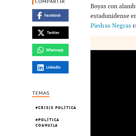
COMPARTIR
Boyas con alambr
estadunidense en 
Facebook
Piedras Negras
c
Twitter
Whatsapp
Linkedin
TEMAS
CRISIS POLÍTICA
POLÍTICA
COAHUILA