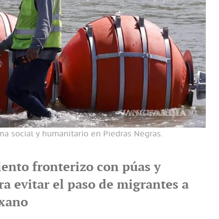
a social y humanitario en Piedras Negras.
iento fronterizo con púas y
ra evitar el paso de migrantes a
exano