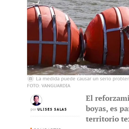
La medida puede causar un serio problem
FOTO: VANGUARDIA
El reforzam
boyas, es pa
ULISES SALAS
por
territorio t