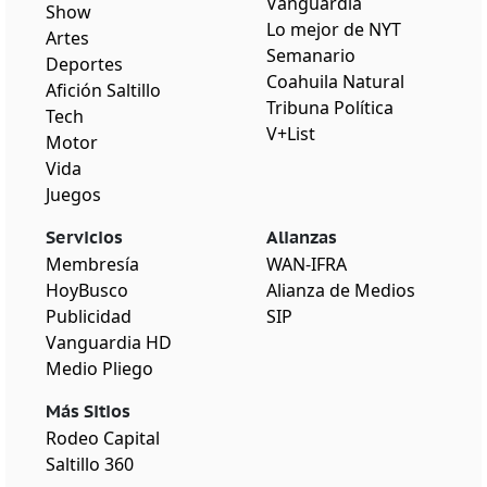
Vanguardia
Show
Lo mejor de NYT
Artes
Semanario
Deportes
Coahuila Natural
Afición Saltillo
Tribuna Política
Tech
V+List
Motor
Vida
Juegos
Servicios
Alianzas
Membresía
WAN-IFRA
HoyBusco
Alianza de Medios
Publicidad
SIP
Vanguardia HD
Medio Pliego
Más Sitios
Rodeo Capital
Saltillo 360