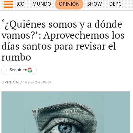
MÉXICO
MUNDO
OPINIÓN
SHOW
DEPORTE
‘¿Quiénes somos y a dónde
vamos?’: Aprovechemos los
días santos para revisar el
rumbo
+
Seguir en
OPINIÓN
/
14 abril 2025 05:00