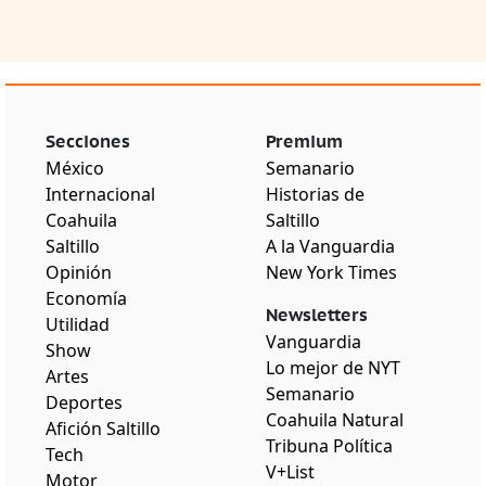
Secciones
Premium
México
Semanario
Internacional
Historias de
Coahuila
Saltillo
Saltillo
A la Vanguardia
Opinión
New York Times
Economía
Newsletters
Utilidad
Vanguardia
Show
Lo mejor de NYT
Artes
Semanario
Deportes
Coahuila Natural
Afición Saltillo
Tribuna Política
Tech
V+List
Motor