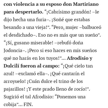
con violencia a su esposo don Martiriano
para despertarlo.
“¡Cabrísimo grandón! –le
dijo hecha una furia–. ¡Soñé que estabas
besando a una vieja!”. “Pero, mujer –balbuceó
el desdichado–. Eso no es más que un sueño”.
“¡Sí, gusano miserable! –rebufó doña
Jodoncia–. ¡Pero si eso haces en mis sueños
qué no harás en los tuyos!”...
Afrodisio y
Dulcilí fueron al campo:
“¡Qué cielo tan
azul! –exclamó ella–. ¡Qué cantarín el
arroyuelo! ¡Cuán dulce el trino de los
pajarillos! ¡Y este prado lleno de rocío!”.
Sugirió el tal Afrodisio: “Ponemos una
cobija”... FIN.