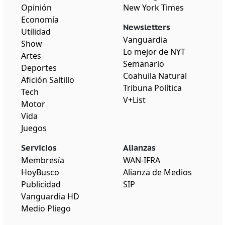
Opinión
New York Times
Economía
Newsletters
Utilidad
Vanguardia
Show
Lo mejor de NYT
Artes
Semanario
Deportes
Coahuila Natural
Afición Saltillo
Tribuna Política
Tech
V+List
Motor
Vida
Juegos
Servicios
Alianzas
Membresía
WAN-IFRA
HoyBusco
Alianza de Medios
Publicidad
SIP
Vanguardia HD
Medio Pliego