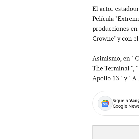
El actor estadou
Película "Extreme
producciones en 
Crowne" y con el 
Asimismo, en " Ch
The Terminal ", " 
Apollo 13 " y " A
Sigue a
Van
Google News