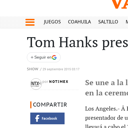
JUEGOS
COAHUILA
SALTILLO
Tom Hanks pres
+
Seguir en
SHOW
/
29 septiembre 2015 03:17
Se une a la 
NOTIMEX
por
en la cerem
COMPARTIR
Los Angeles.- Â 
presentador de u
Facebook
llevará a cabo el