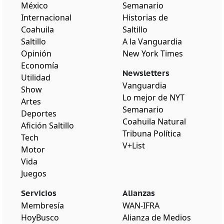
México
Semanario
Internacional
Historias de
Coahuila
Saltillo
Saltillo
A la Vanguardia
Opinión
New York Times
Economía
Newsletters
Utilidad
Vanguardia
Show
Lo mejor de NYT
Artes
Semanario
Deportes
Coahuila Natural
Afición Saltillo
Tribuna Política
Tech
V+List
Motor
Vida
Juegos
Servicios
Alianzas
Membresía
WAN-IFRA
HoyBusco
Alianza de Medios