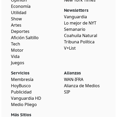
Economía
Newsletters
Utilidad
Vanguardia
Show
Lo mejor de NYT
Artes
Semanario
Deportes
Coahuila Natural
Afición Saltillo
Tribuna Política
Tech
V+List
Motor
Vida
Juegos
Servicios
Alianzas
Membresía
WAN-IFRA
HoyBusco
Alianza de Medios
Publicidad
SIP
Vanguardia HD
Medio Pliego
Más Sitios