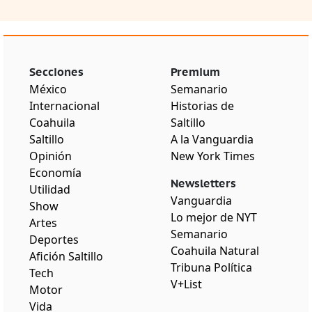
Secciones
Premium
México
Semanario
Internacional
Historias de
Coahuila
Saltillo
Saltillo
A la Vanguardia
Opinión
New York Times
Economía
Newsletters
Utilidad
Vanguardia
Show
Lo mejor de NYT
Artes
Semanario
Deportes
Coahuila Natural
Afición Saltillo
Tribuna Política
Tech
V+List
Motor
Vida