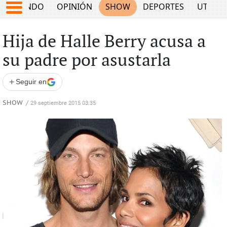
MUNDO
OPINIÓN
SHOW
DEPORTES
UTILID
Hija de Halle Berry acusa a
su padre por asustarla
+
Seguir en
SHOW
/
29 septiembre 2015 03:35