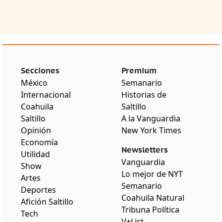
Secciones
Premium
México
Semanario
Internacional
Historias de
Coahuila
Saltillo
Saltillo
A la Vanguardia
Opinión
New York Times
Economía
Newsletters
Utilidad
Vanguardia
Show
Lo mejor de NYT
Artes
Semanario
Deportes
Coahuila Natural
Afición Saltillo
Tribuna Política
Tech
V+List