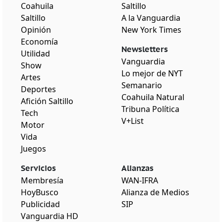
Coahuila
Saltillo
Saltillo
A la Vanguardia
Opinión
New York Times
Economía
Newsletters
Utilidad
Vanguardia
Show
Lo mejor de NYT
Artes
Semanario
Deportes
Coahuila Natural
Afición Saltillo
Tribuna Política
Tech
V+List
Motor
Vida
Juegos
Servicios
Alianzas
Membresía
WAN-IFRA
HoyBusco
Alianza de Medios
Publicidad
SIP
Vanguardia HD