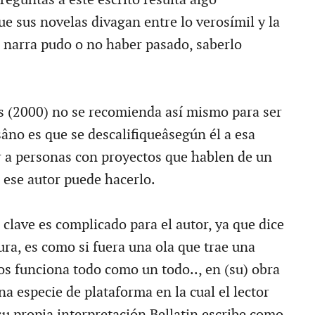
e sus novelas divagan entre lo verosímil y la
e narra pudo o no haber pasado, saberlo
es (2000) no se recomienda así mismo para ser
no es que se descalifiqueâsegún él a esa
r a personas con proyectos que hablen de un
 ese autor puede hacerlo.
 clave es complicado para el autor, ya que dice
itura, es como si fuera una ola que trae una
os funciona todo como un todo.., en (su) obra
a especie de plataforma en la cual el lector
su propia interpretación Bellatin escribe como