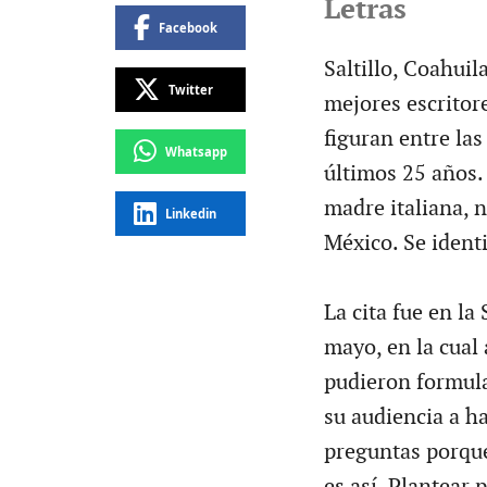
Letras
Facebook
Saltillo, Coahuil
Twitter
mejores escritor
figuran entre las
Whatsapp
últimos 25 años.
madre italiana, 
Linkedin
México. Se ident
La cita fue en la
mayo, en la cual 
pudieron formular
su audiencia a h
preguntas porqu
es así. Plantear 