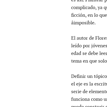
complicado, ya qu
ficción, en lo qu
âimposible.
El autor de Flor
leído por jóvenesâ
edad se debe lee
tema en que solo
Definir un tópico
el eje es la escr
serie de element
funciona como un
puede construir 