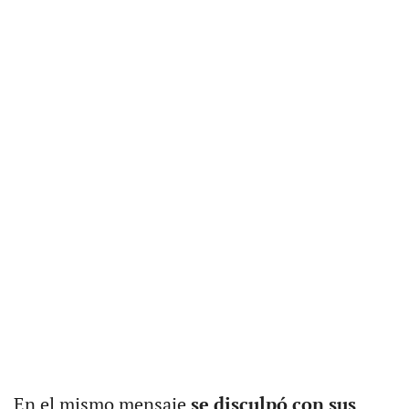
En el mismo mensaje
se disculpó con sus