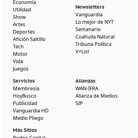
Economía
Newsletters
Utilidad
Vanguardia
Show
Lo mejor de NYT
Artes
Semanario
Deportes
Coahuila Natural
Afición Saltillo
Tribuna Política
Tech
V+List
Motor
Vida
Juegos
Servicios
Alianzas
Membresía
WAN-IFRA
HoyBusco
Alianza de Medios
Publicidad
SIP
Vanguardia HD
Medio Pliego
Más Sitios
Rodeo Capital