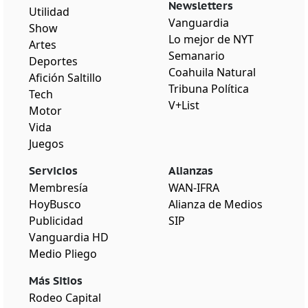
Newsletters
Utilidad
Vanguardia
Show
Lo mejor de NYT
Artes
Semanario
Deportes
Coahuila Natural
Afición Saltillo
Tribuna Política
Tech
V+List
Motor
Vida
Juegos
Servicios
Alianzas
Membresía
WAN-IFRA
HoyBusco
Alianza de Medios
Publicidad
SIP
Vanguardia HD
Medio Pliego
Más Sitios
Rodeo Capital