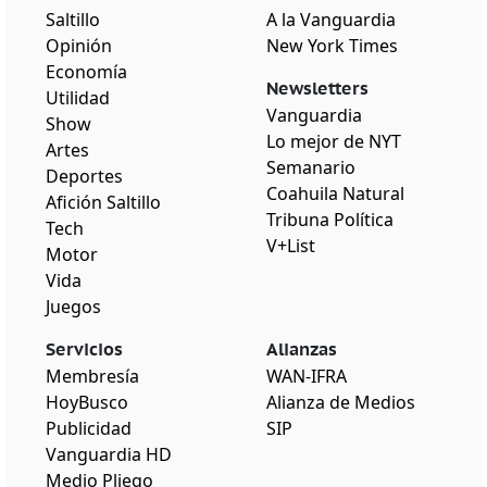
Saltillo
A la Vanguardia
Opinión
New York Times
Economía
Newsletters
Utilidad
Vanguardia
Show
Lo mejor de NYT
Artes
Semanario
Deportes
Coahuila Natural
Afición Saltillo
Tribuna Política
Tech
V+List
Motor
Vida
Juegos
Servicios
Alianzas
Membresía
WAN-IFRA
HoyBusco
Alianza de Medios
Publicidad
SIP
Vanguardia HD
Medio Pliego