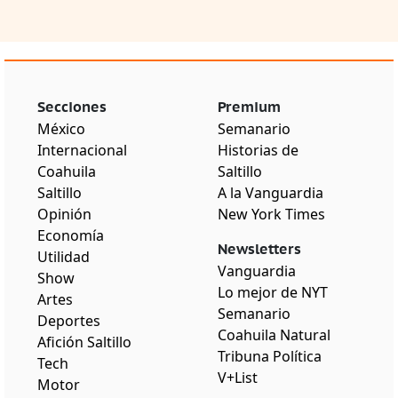
Secciones
Premium
México
Semanario
Internacional
Historias de
Coahuila
Saltillo
Saltillo
A la Vanguardia
Opinión
New York Times
Economía
Newsletters
Utilidad
Vanguardia
Show
Lo mejor de NYT
Artes
Semanario
Deportes
Coahuila Natural
Afición Saltillo
Tribuna Política
Tech
V+List
Motor