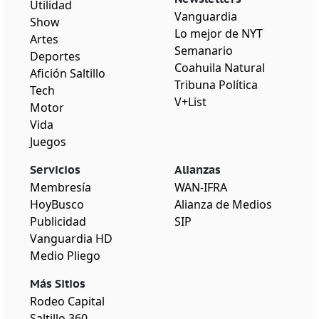
Utilidad
Vanguardia
Show
Lo mejor de NYT
Artes
Semanario
Deportes
Coahuila Natural
Afición Saltillo
Tribuna Política
Tech
V+List
Motor
Vida
Juegos
Servicios
Alianzas
Membresía
WAN-IFRA
HoyBusco
Alianza de Medios
Publicidad
SIP
Vanguardia HD
Medio Pliego
Más Sitios
Rodeo Capital
Saltillo 360