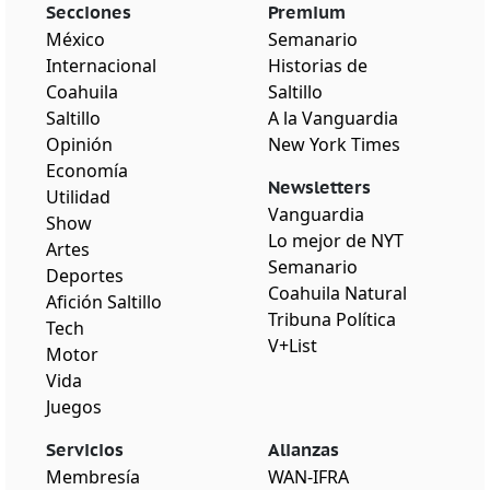
Secciones
Premium
México
Semanario
Internacional
Historias de
Coahuila
Saltillo
Saltillo
A la Vanguardia
Opinión
New York Times
Economía
Newsletters
Utilidad
Vanguardia
Show
Lo mejor de NYT
Artes
Semanario
Deportes
Coahuila Natural
Afición Saltillo
Tribuna Política
Tech
V+List
Motor
Vida
Juegos
Servicios
Alianzas
Membresía
WAN-IFRA