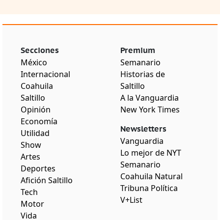
Secciones
Premium
México
Semanario
Internacional
Historias de
Coahuila
Saltillo
Saltillo
A la Vanguardia
Opinión
New York Times
Economía
Newsletters
Utilidad
Vanguardia
Show
Lo mejor de NYT
Artes
Semanario
Deportes
Coahuila Natural
Afición Saltillo
Tribuna Política
Tech
V+List
Motor
Vida