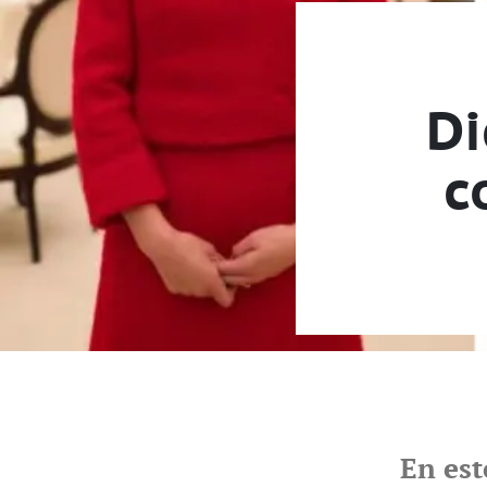
Di
c
En est