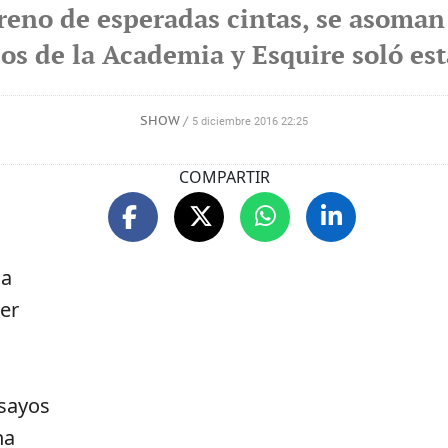
reno de esperadas cintas, se asoman
os de la Academia y Esquire soló esta
SHOW
/
5 diciembre 2016 22:25
COMPARTIR
la
er
nsayos
na