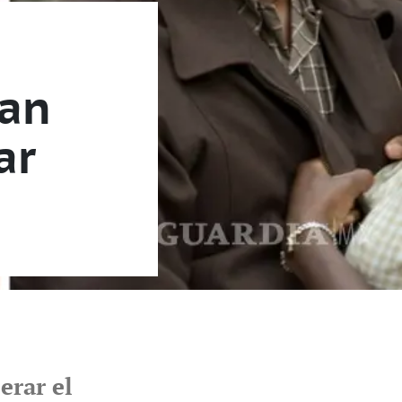
ían
ar
erar el