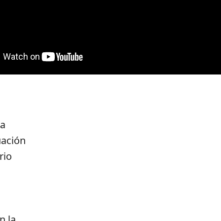
la
uación
rio
n la