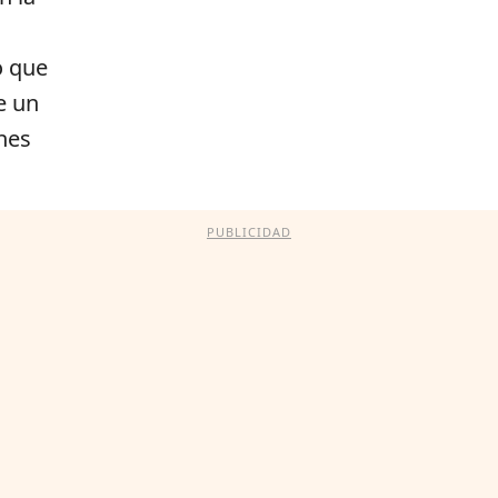
o que
e un
nes
PUBLICIDAD