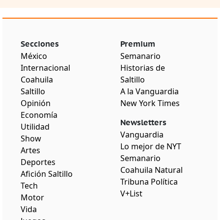
Secciones
Premium
México
Semanario
Internacional
Historias de
Coahuila
Saltillo
Saltillo
A la Vanguardia
Opinión
New York Times
Economía
Newsletters
Utilidad
Vanguardia
Show
Lo mejor de NYT
Artes
Semanario
Deportes
Coahuila Natural
Afición Saltillo
Tribuna Política
Tech
V+List
Motor
Vida