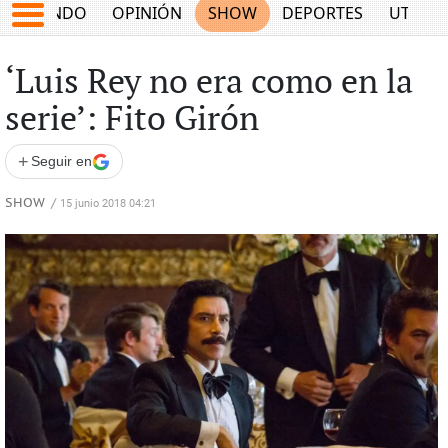
MUNDO
OPINIÓN
SHOW
DEPORTES
UTILID
‘Luis Rey no era como en la
serie’: Fito Girón
+
Seguir en
SHOW
/
15 junio 2018 04:21