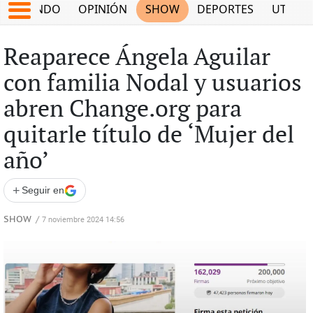
MUNDO
OPINIÓN
SHOW
DEPORTES
UTILID
Reaparece Ángela Aguilar
con familia Nodal y usuarios
abren Change.org para
quitarle título de ‘Mujer del
año’
+
Seguir en
SHOW
/
7 noviembre 2024 14:56