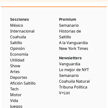
Secciones
Premium
México
Semanario
Internacional
Historias de
Coahuila
Saltillo
Saltillo
A la Vanguardia
Opinión
New York Times
Economía
Newsletters
Utilidad
Vanguardia
Show
Lo mejor de NYT
Artes
Semanario
Deportes
Coahuila Natural
Afición Saltillo
Tribuna Política
Tech
V+List
Motor
Vida
Juegos