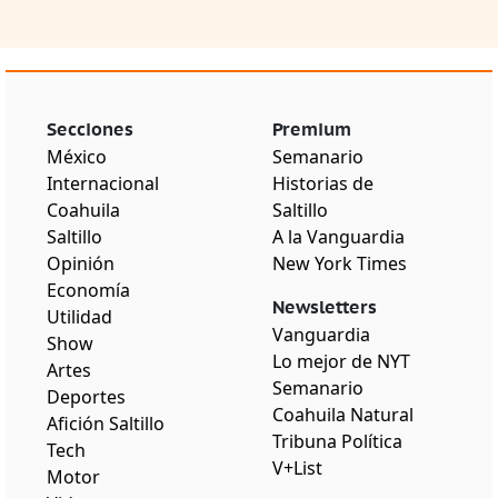
Secciones
Premium
México
Semanario
Internacional
Historias de
Coahuila
Saltillo
Saltillo
A la Vanguardia
Opinión
New York Times
Economía
Newsletters
Utilidad
Vanguardia
Show
Lo mejor de NYT
Artes
Semanario
Deportes
Coahuila Natural
Afición Saltillo
Tribuna Política
Tech
V+List
Motor