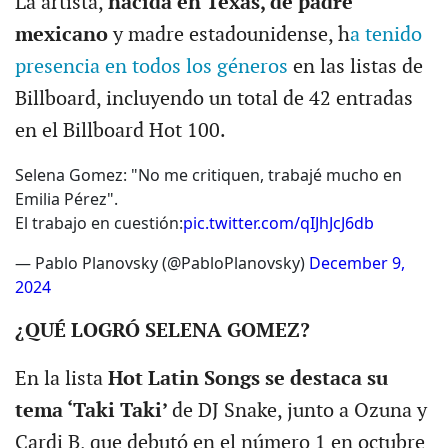
La artista,
nacida en Texas, de padre
mexicano
y madre estadounidense, h
a tenido
presencia en todos los géneros
en las listas de
Billboard, incluyendo un total de 42 entradas
en el Billboard Hot 100.
Selena Gomez: "No me critiquen, trabajé mucho en
Emilia Pérez".
El trabajo en cuestión:
pic.twitter.com/qIJhJcJ6db
— Pablo Planovsky (@PabloPlanovsky)
December 9,
2024
¿QUÉ LOGRÓ SELENA GOMEZ?
En la lista
Hot Latin Songs se destaca su
tema ‘Taki Taki’
de DJ Snake, junto a Ozuna y
Cardi B, que debutó en el número 1 en octubre