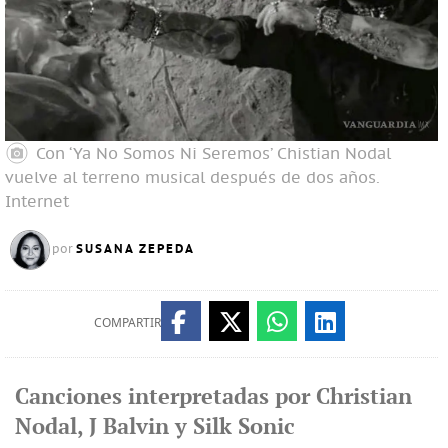
Con ‘Ya No Somos Ni Seremos’ Chistian Nodal
vuelve al terreno musical después de dos años.
Internet
SUSANA ZEPEDA
por
COMPARTIR
Canciones interpretadas por Christian
Nodal, J Balvin y Silk Sonic