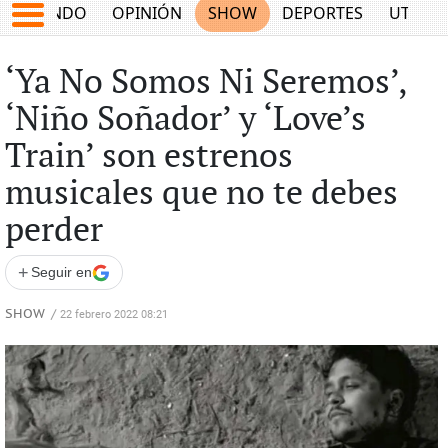
MUNDO
OPINIÓN
SHOW
DEPORTES
UTILID
‘Ya No Somos Ni Seremos’,
‘Niño Soñador’ y ‘Love’s
Train’ son estrenos
musicales que no te debes
perder
+
Seguir en
SHOW
/
22 febrero 2022 08:21