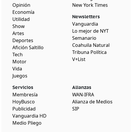
Opinión
New York Times
Economía
Newsletters
Utilidad
Vanguardia
Show
Lo mejor de NYT
Artes
Semanario
Deportes
Coahuila Natural
Afición Saltillo
Tribuna Política
Tech
V+List
Motor
Vida
Juegos
Servicios
Alianzas
Membresía
WAN-IFRA
HoyBusco
Alianza de Medios
Publicidad
SIP
Vanguardia HD
Medio Pliego