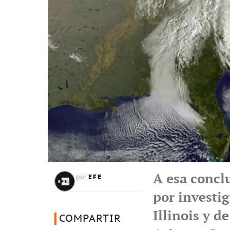
A esa concl
EFE
por
por investi
Illinois y d
COMPARTIR