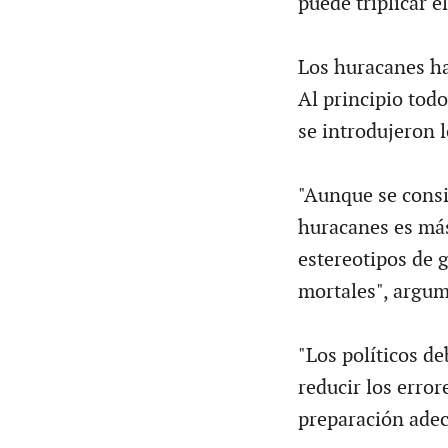
puede triplicar e
Los huracanes h
Al principio tod
se introdujeron 
"Aunque se consi
huracanes es más
estereotipos de 
mortales", argum
"Los políticos d
reducir los error
preparación adec