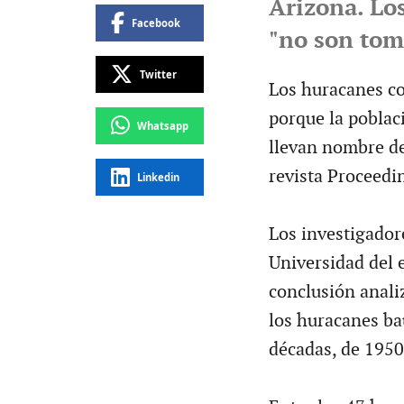
Arizona. Lo
Facebook
"no son tom
Twitter
Los huracanes c
porque la poblac
Whatsapp
llevan nombre de
revista Proceedi
Linkedin
Los investigadore
Universidad del 
conclusión anali
los huracanes ba
décadas, de 1950