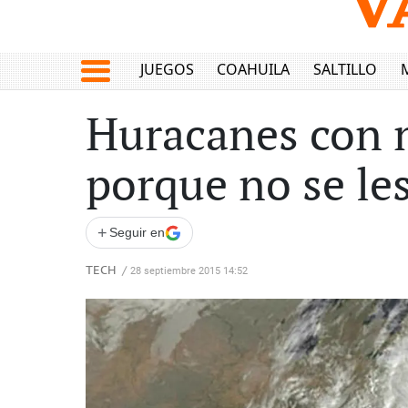
JUEGOS
COAHUILA
SALTILLO
Huracanes con n
porque no se le
+
Seguir en
TECH
/
28 septiembre 2015 14:52