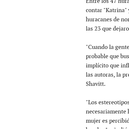
Entre los 47 hur
contar "Katrina" 
huracanes de no
las 23 que dejar
"Cuando la gent
probable que bus
implícito que in
las autoras, la p
Shavitt.
"Los estereotipos
necesariamente ho
mujer es percibi