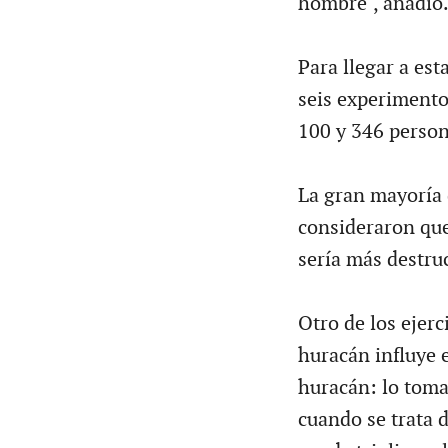
hombre", añadió
Para llegar a est
seis experimento
100 y 346 person
La gran mayoría 
consideraron qu
sería más destru
Otro de los ejerc
huracán influye 
huracán: lo toma
cuando se trata d