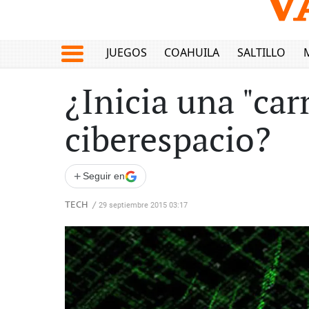
JUEGOS
COAHUILA
SALTILLO
¿Inicia una "car
ciberespacio?
+
Seguir en
TECH
/
29 septiembre 2015 03:17