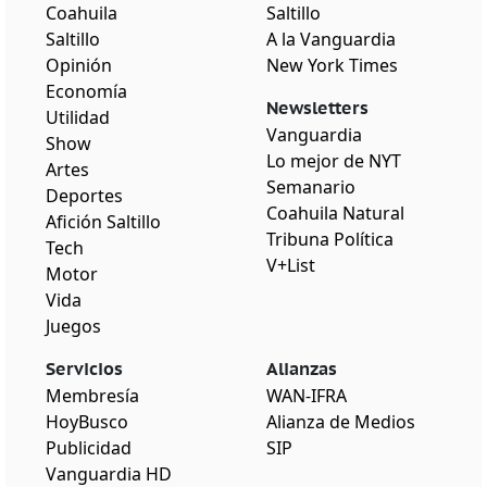
Coahuila
Saltillo
Saltillo
A la Vanguardia
Opinión
New York Times
Economía
Newsletters
Utilidad
Vanguardia
Show
Lo mejor de NYT
Artes
Semanario
Deportes
Coahuila Natural
Afición Saltillo
Tribuna Política
Tech
V+List
Motor
Vida
Juegos
Servicios
Alianzas
Membresía
WAN-IFRA
HoyBusco
Alianza de Medios
Publicidad
SIP
Vanguardia HD