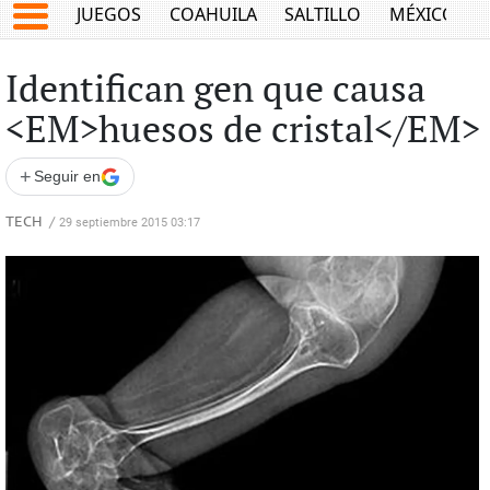
JUEGOS
COAHUILA
SALTILLO
MÉXICO
Identifican gen que causa
<EM>huesos de cristal</EM>
+
Seguir en
TECH
/
29 septiembre 2015 03:17