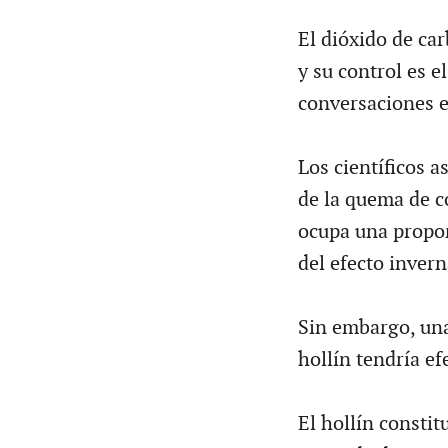
El dióxido de car
y su control es e
conversaciones e
Los científicos 
de la quema de co
ocupa una propor
del efecto inver
Sin embargo, una
hollín tendría e
El hollín consti