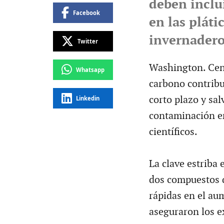
deben inclui
Facebook
en las pláti
invernader
Twitter
Washington. Cent
Whatsapp
carbono contribu
corto plazo y sal
Linkedin
contaminación en
científicos.
La clave estriba 
dos compuestos 
rápidas en el au
aseguraron los e