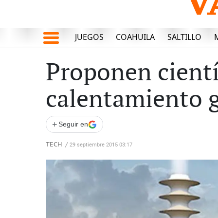
JUEGOS
COAHUILA
SALTILLO
Proponen cientí
calentamiento g
+
Seguir en
TECH
/
29 septiembre 2015 03:17