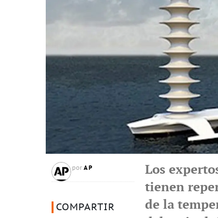
Los experto
AP
por
tienen repe
de la temper
COMPARTIR