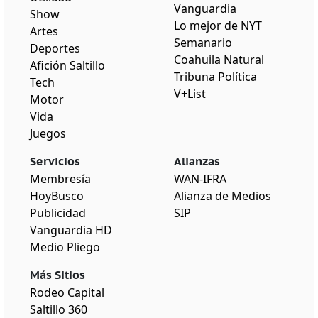
Vanguardia
Show
Lo mejor de NYT
Artes
Semanario
Deportes
Coahuila Natural
Afición Saltillo
Tribuna Política
Tech
V+List
Motor
Vida
Juegos
Servicios
Alianzas
Membresía
WAN-IFRA
HoyBusco
Alianza de Medios
Publicidad
SIP
Vanguardia HD
Medio Pliego
Más Sitios
Rodeo Capital
Saltillo 360