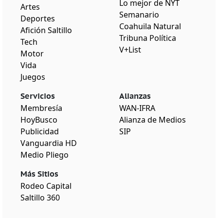
Lo mejor de NYT
Artes
Semanario
Deportes
Coahuila Natural
Afición Saltillo
Tribuna Política
Tech
V+List
Motor
Vida
Juegos
Servicios
Alianzas
Membresía
WAN-IFRA
HoyBusco
Alianza de Medios
Publicidad
SIP
Vanguardia HD
Medio Pliego
Más Sitios
Rodeo Capital
Saltillo 360