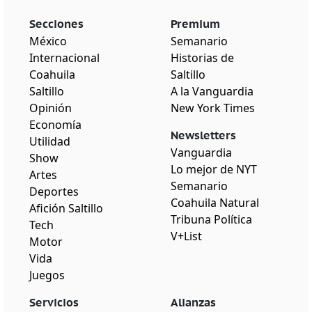
Secciones
Premium
México
Semanario
Internacional
Historias de
Coahuila
Saltillo
Saltillo
A la Vanguardia
Opinión
New York Times
Economía
Newsletters
Utilidad
Vanguardia
Show
Lo mejor de NYT
Artes
Semanario
Deportes
Coahuila Natural
Afición Saltillo
Tribuna Política
Tech
V+List
Motor
Vida
Juegos
Servicios
Alianzas