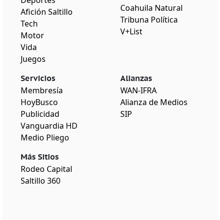
Deportes
Coahuila Natural
Afición Saltillo
Tribuna Política
Tech
V+List
Motor
Vida
Juegos
Servicios
Alianzas
Membresía
WAN-IFRA
HoyBusco
Alianza de Medios
Publicidad
SIP
Vanguardia HD
Medio Pliego
Más Sitios
Rodeo Capital
Saltillo 360