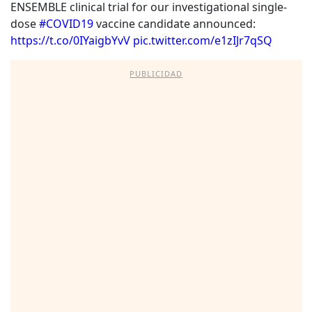
ENSEMBLE clinical trial for our investigational single-
dose
#COVID19
vaccine candidate announced:
https://t.co/0IYaigbYvV
pic.twitter.com/e1zIJr7qSQ
PUBLICIDAD