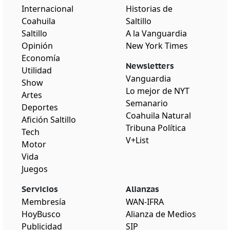
Internacional
Historias de
Coahuila
Saltillo
Saltillo
A la Vanguardia
Opinión
New York Times
Economía
Newsletters
Utilidad
Vanguardia
Show
Lo mejor de NYT
Artes
Semanario
Deportes
Coahuila Natural
Afición Saltillo
Tribuna Política
Tech
V+List
Motor
Vida
Juegos
Servicios
Alianzas
Membresía
WAN-IFRA
HoyBusco
Alianza de Medios
Publicidad
SIP