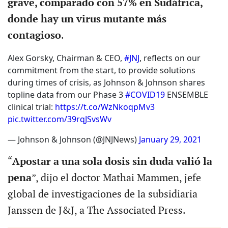
grave, comparado con 57% en Sudáfrica,
donde hay un virus mutante más
contagioso
.
Alex Gorsky, Chairman & CEO,
#JNJ
, reflects on our
commitment from the start, to provide solutions
during times of crisis, as Johnson & Johnson shares
topline data from our Phase 3
#COVID19
ENSEMBLE
clinical trial:
https://t.co/WzNkoqpMv3
pic.twitter.com/39rqJSvsWv
— Johnson & Johnson (@JNJNews)
January 29, 2021
“
Apostar a una sola dosis sin duda valió la
pena
”, dijo el doctor Mathai Mammen, jefe
global de investigaciones de la subsidiaria
Janssen de J&J, a The Associated Press.