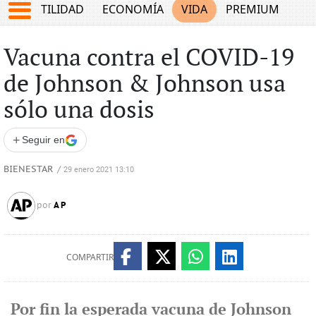
TES
UTILIDAD
ECONOMÍA
VIDA
PREMIUM
Vacuna contra el COVID-19
de Johnson & Johnson usa
sólo una dosis
+
Seguir en
BIENESTAR
/
29 enero 2021 13:10
AP
por
COMPARTIR
Por fin la esperada vacuna de Johnson