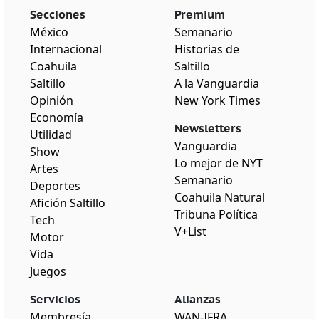
Secciones
Premium
México
Semanario
Internacional
Historias de
Coahuila
Saltillo
Saltillo
A la Vanguardia
Opinión
New York Times
Economía
Newsletters
Utilidad
Vanguardia
Show
Lo mejor de NYT
Artes
Semanario
Deportes
Coahuila Natural
Afición Saltillo
Tribuna Política
Tech
V+List
Motor
Vida
Juegos
Servicios
Alianzas
Membresía
WAN-IFRA