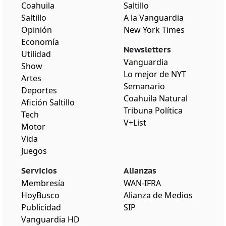
Coahuila
Saltillo
Saltillo
A la Vanguardia
Opinión
New York Times
Economía
Newsletters
Utilidad
Vanguardia
Show
Lo mejor de NYT
Artes
Semanario
Deportes
Coahuila Natural
Afición Saltillo
Tribuna Política
Tech
V+List
Motor
Vida
Juegos
Servicios
Alianzas
Membresía
WAN-IFRA
HoyBusco
Alianza de Medios
Publicidad
SIP
Vanguardia HD