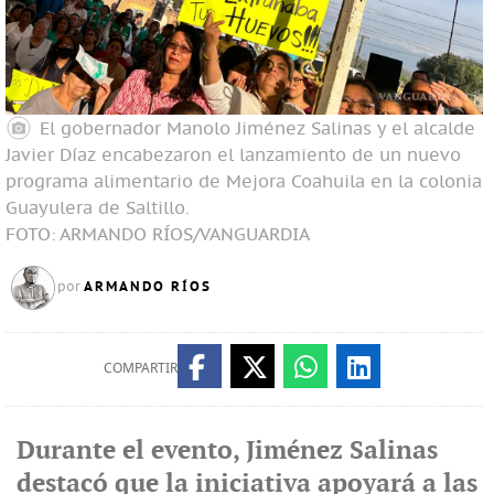
El gobernador Manolo Jiménez Salinas y el alcalde
Javier Díaz encabezaron el lanzamiento de un nuevo
programa alimentario de Mejora Coahuila en la colonia
Guayulera de Saltillo.
FOTO: ARMANDO RÍOS/VANGUARDIA
ARMANDO RÍOS
por
COMPARTIR
Durante el evento, Jiménez Salinas
destacó que la iniciativa apoyará a las