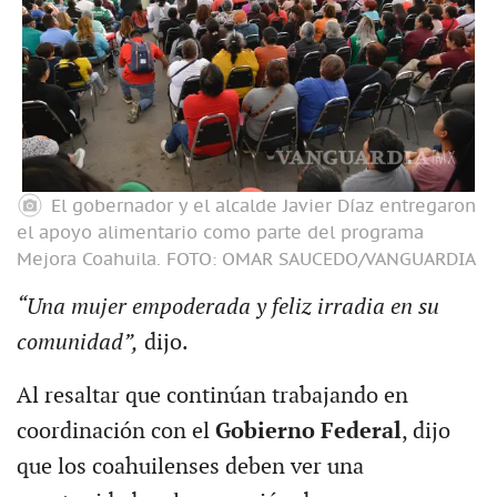
El gobernador y el alcalde Javier Díaz entregaron
el apoyo alimentario como parte del programa
Mejora Coahuila.
FOTO: OMAR SAUCEDO/VANGUARDIA
“Una mujer empoderada y feliz irradia en su
comunidad”,
dijo.
Al resaltar que continúan trabajando en
coordinación con el
Gobierno Federal
, dijo
que los coahuilenses deben ver una