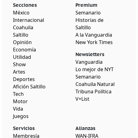
Secciones
Premium
México
Semanario
Internacional
Historias de
Coahuila
Saltillo
Saltillo
A la Vanguardia
Opinión
New York Times
Economía
Newsletters
Utilidad
Vanguardia
Show
Lo mejor de NYT
Artes
Semanario
Deportes
Coahuila Natural
Afición Saltillo
Tribuna Política
Tech
V+List
Motor
Vida
Juegos
Servicios
Alianzas
Membresía
WAN-IFRA