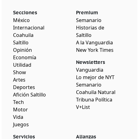
Secciones
Premium
México
Semanario
Internacional
Historias de
Coahuila
Saltillo
Saltillo
A la Vanguardia
Opinión
New York Times
Economía
Newsletters
Utilidad
Vanguardia
Show
Lo mejor de NYT
Artes
Semanario
Deportes
Coahuila Natural
Afición Saltillo
Tribuna Política
Tech
V+List
Motor
Vida
Juegos
Servicios
Alianzas