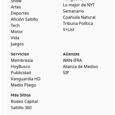
Show
Lo mejor de NYT
Artes
Semanario
Deportes
Coahuila Natural
Afición Saltillo
Tribuna Política
Tech
V+List
Motor
Vida
Juegos
Servicios
Alianzas
Membresía
WAN-IFRA
HoyBusco
Alianza de Medios
Publicidad
SIP
Vanguardia HD
Medio Pliego
Más Sitios
Rodeo Capital
Saltillo 360