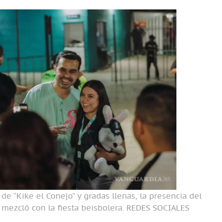
de “Kike el Conejo” y gradas llenas, la presencia del
mezcló con la fiesta beisbolera.
REDES SOCIALES