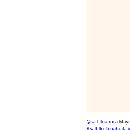
@saltilloahora
Mayne
#Saltillo
#coahuila