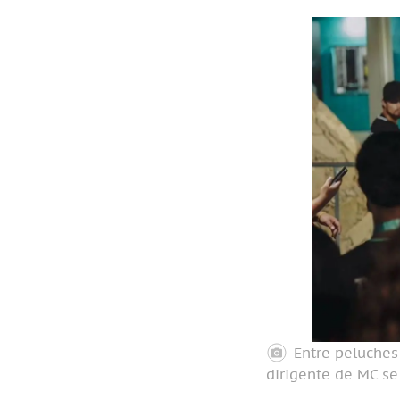
Entre peluches 
dirigente de MC se 