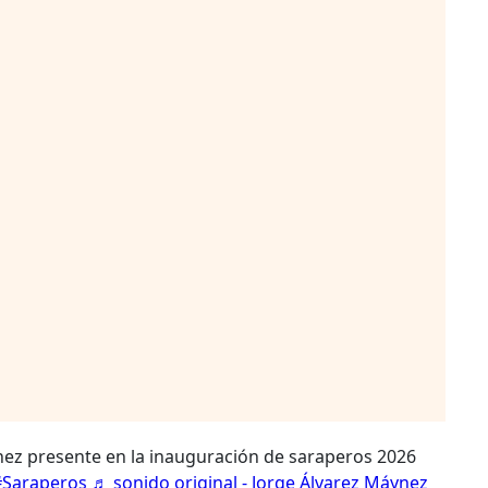
z presente en la inauguración de saraperos 2026
#Saraperos
♬ sonido original - Jorge Álvarez Máynez