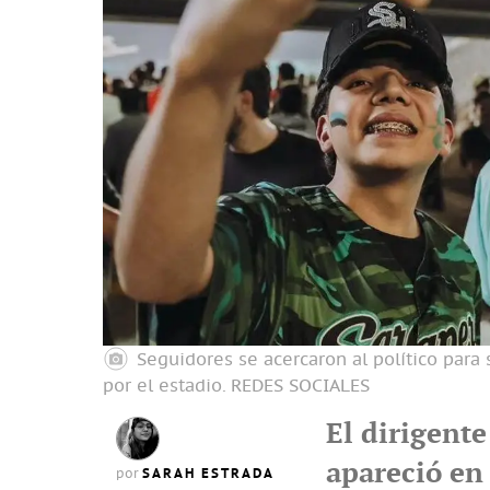
Seguidores se acercaron al político para
por el estadio.
REDES SOCIALES
El dirigent
apareció en
SARAH ESTRADA
por