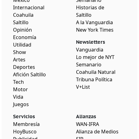
México
Semanario
Internacional
Historias de
Coahuila
Saltillo
Saltillo
A la Vanguardia
Opinión
New York Times
Economía
Newsletters
Utilidad
Vanguardia
Show
Lo mejor de NYT
Artes
Semanario
Deportes
Coahuila Natural
Afición Saltillo
Tribuna Política
Tech
V+List
Motor
Vida
Juegos
Servicios
Alianzas
Membresía
WAN-IFRA
HoyBusco
Alianza de Medios