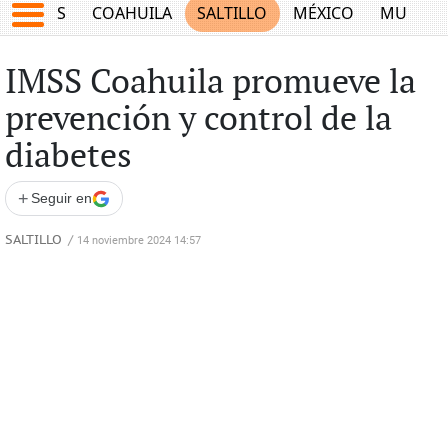
JUEGOS
COAHUILA
SALTILLO
MÉXICO
MUNDO
IMSS Coahuila promueve la
prevención y control de la
diabetes
+
Seguir en
SALTILLO
/
14 noviembre 2024 14:57