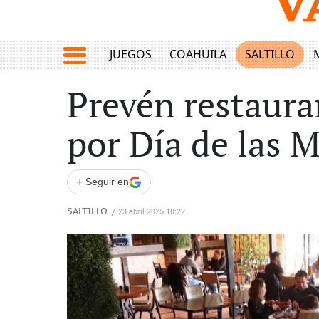
JUEGOS
COAHUILA
SALTILLO
Prevén restaura
por Día de las 
+
Seguir en
SALTILLO
/
23 abril 2025 18:22