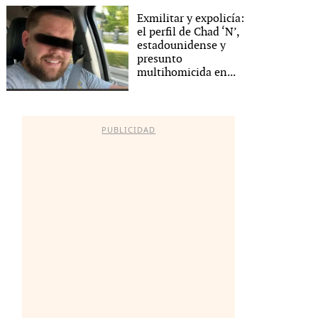
Exmilitar y expolicía:
el perfil de Chad ‘N’,
estadounidense y
presunto
multihomicida en...
PUBLICIDAD