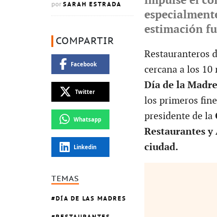
impulse el co
SARAH ESTRADA
por
especialmente
estimación fu
COMPARTIR
Restauranteros 
Facebook
cercana a los 10
Día de la Madr
Twitter
los primeros fin
presidente de la
Whatsapp
Restaurantes y
ciudad.
Linkedin
TEMAS
DÍA DE LAS MADRES
RESTAURANTES