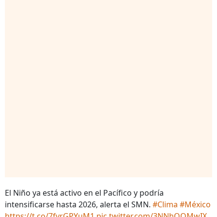
El Niño ya está activo en el Pacífico y podría
intensificarse hasta 2026, alerta el SMN.
#Clima
#México
https://t.co/7fvrGPYuM1
pic.twitter.com/3NNhOOMwIX