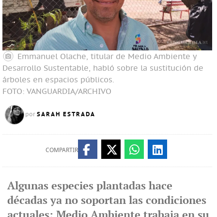
Emmanuel Olache, titular de Medio Ambiente y
Desarrollo Sustentable, habló sobre la sustitución de
árboles en espacios públicos.
FOTO: VANGUARDIA/ARCHIVO
SARAH ESTRADA
por
COMPARTIR
Algunas especies plantadas hace
décadas ya no soportan las condiciones
actuales; Medio Ambiente trabaja en su