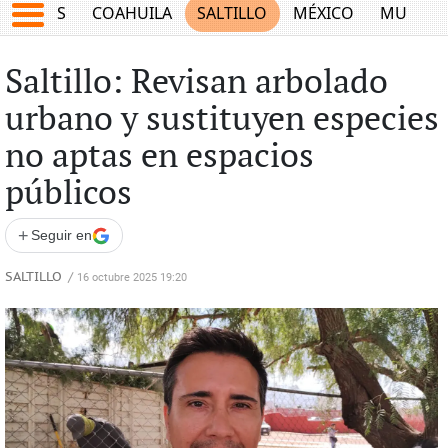
JUEGOS
COAHUILA
SALTILLO
MÉXICO
MUNDO
Saltillo: Revisan arbolado
urbano y sustituyen especies
no aptas en espacios
públicos
+
Seguir en
SALTILLO
/
16 octubre 2025 19:20