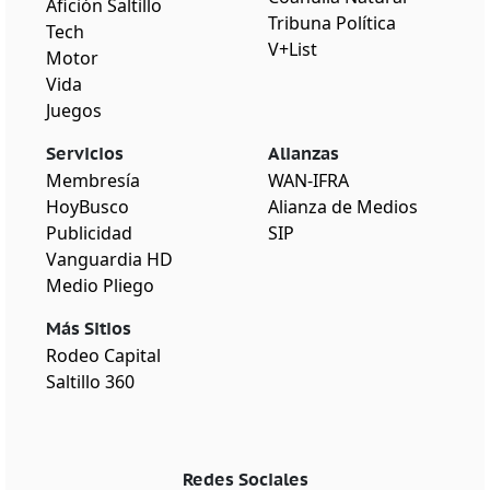
Afición Saltillo
Tribuna Política
Tech
V+List
Motor
Vida
Juegos
Servicios
Alianzas
Membresía
WAN-IFRA
HoyBusco
Alianza de Medios
Publicidad
SIP
Vanguardia HD
Medio Pliego
Más Sitios
Rodeo Capital
Saltillo 360
Redes Sociales