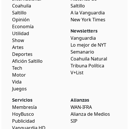
Coahuila
Saltillo
Saltillo
A la Vanguardia
Opinión
New York Times
Economía
Newsletters
Utilidad
Vanguardia
Show
Lo mejor de NYT
Artes
Semanario
Deportes
Coahuila Natural
Afición Saltillo
Tribuna Política
Tech
V+List
Motor
Vida
Juegos
Servicios
Alianzas
Membresía
WAN-IFRA
HoyBusco
Alianza de Medios
Publicidad
SIP
Vanguardia HD